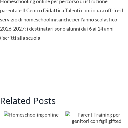
Homeschooling online per percorso di istruzione
online
parentale Il Centro Didattica Talenti continua a offrire il
servizio di homeschooling anche per l'anno scolastico
2026-2027; i destinatari sono alunni dai 6 ai 14 anni
(iscritti alla scuola
Related Posts
Parent Training
Laboratorio
g
per genitori con
indovinelli in
figli gifted
lingua inglese