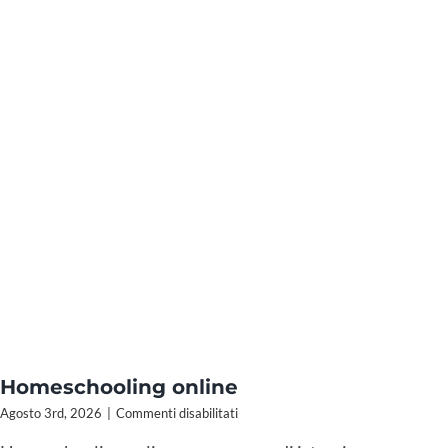
Homeschooling online
su
Agosto 3rd, 2026
|
Commenti disabilitati
Homeschooling