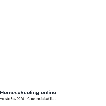
Homeschooling online
su
Agosto 3rd, 2026
|
Commenti disabilitati
Homeschooling