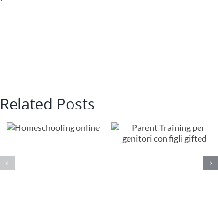
Related Posts
Parent Training
Laboratorio
g
per genitori con
indovinelli in
figli gifted
lingua inglese