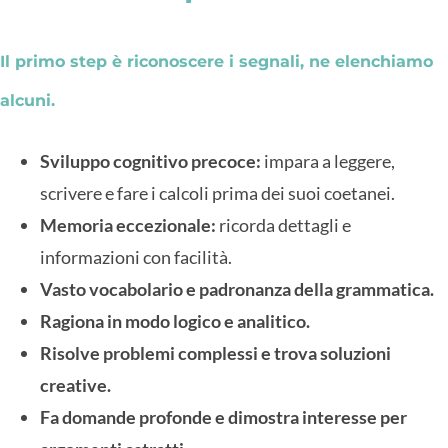
Il primo step è riconoscere i segnali, ne elenchiamo
alcuni.
Sviluppo cognitivo precoce:
impara a leggere,
scrivere e fare i calcoli prima dei suoi coetanei.
Memoria eccezionale:
ricorda dettagli e
informazioni con facilità.
Vasto vocabolario e padronanza della grammatica.
Ragiona in modo logico e analitico.
Risolve problemi complessi e trova soluzioni
creative.
Fa domande profonde e dimostra interesse per