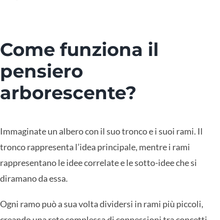
Come funziona il
pensiero
arborescente?
Immaginate un albero con il suo tronco e i suoi rami. Il
tronco rappresenta l’idea principale, mentre i rami
rappresentano le idee correlate e le sotto-idee che si
diramano da essa.
Ogni ramo può a sua volta dividersi in rami più piccoli,
creando una rete complessa di connessioni tra concetti.