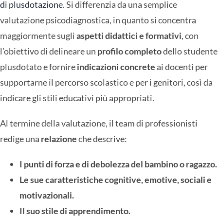
di plusdotazione
.
Si differenzia da una semplice
valutazione psicodiagnostica, in quanto si concentra
maggiormente sugli
aspetti didattici e formativi
, con
l’obiettivo di delineare un
profilo completo
dello studente
plusdotato e fornire
indicazioni concrete
ai docenti per
supportarne il percorso scolastico e per i genitori, così da
indicare gli stili educativi più appropriati.
Al termine della valutazione, il team di professionisti
redige una
relazione
che descrive:
I punti di forza e di debolezza del bambino o ragazzo.
Le sue caratteristiche cognitive, emotive, sociali e
motivazionali.
Il suo stile di apprendimento.