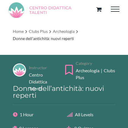
Salta
al
contenuto
Home
Clubs Plus
Archeologia
Donne dell’antichità: nuovi reperti
Category
Instructor
Archeologia
|
Clubs
Centro
Plus
Didattica
Donne dell’antichità: nuovi
Talenti
reperti
1 Hour
All Levels