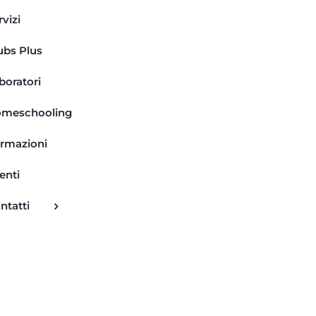
rvizi
ubs Plus
boratori
meschooling
rmazioni
enti
ntatti