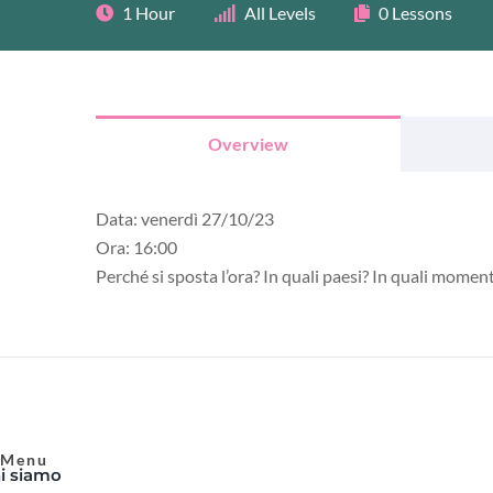
1 Hour
All Levels
0 Lessons
Overview
Data:
venerdì 27/10/23
Ora:
16:00
Perché si sposta l’ora? In quali paesi? In quali moment
Menu
i siamo