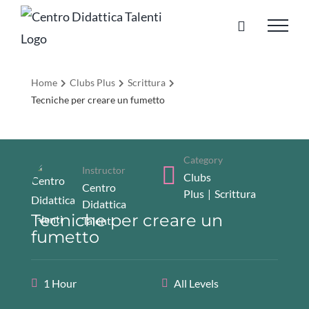
Salta
al
contenuto
Home
Clubs Plus
Scrittura
Tecniche per creare un fumetto
Category
Instructor
Clubs
Centro
Plus
|
Scrittura
Didattica
Tecniche per creare un
Talenti
fumetto
1 Hour
All Levels