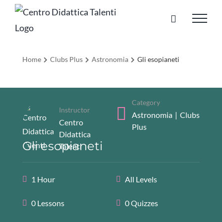
Salta
al
contenuto
Home
Clubs Plus
Astronomia
Gli esopianeti
Category
Instructor
Astronomia
|
Clubs
Centro
Plus
Didattica
Gli esopianeti
Talenti
1 Hour
All Levels
0 Lessons
0 Quizzes