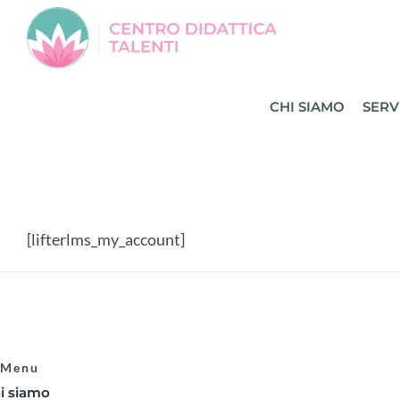
Salta
al
contenuto
CHI SIAMO
SERV
[lifterlms_my_account]
Menu
i siamo