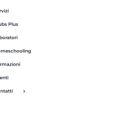
rvizi
ubs Plus
boratori
meschooling
rmazioni
enti
ntatti