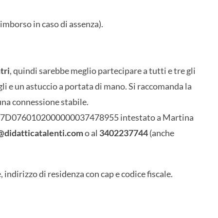
l rimborso in caso di assenza).
tri
, quindi sarebbe meglio partecipare a tutti e tre gli
gli e un astuccio a portata di mano. Si raccomanda la
una connessione stabile.
IT27D0760102000000037478955 intestato a Martina
@didatticatalenti.com
o al
3402237744
(anche
indirizzo di residenza con cap e codice fiscale.