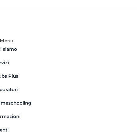
Menu
i siamo
rvizi
ubs Plus
boratori
meschooling
rmazioni
enti