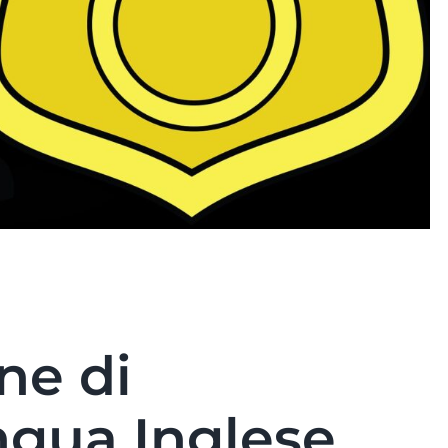
Hom
onli
ne di
ingua Inglese