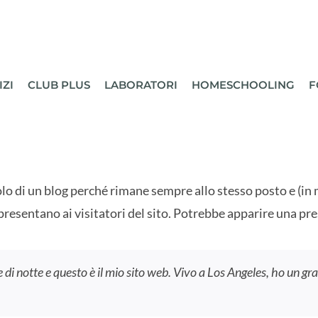
IZI
CLUB PLUS
LABORATORI
HOMESCHOOLING
F
olo di un blog perché rimane sempre allo stesso posto e (in
presentano ai visitatori del sito. Potrebbe apparire una pr
e di notte e questo è il mio sito web. Vivo a Los Angeles, ho un g