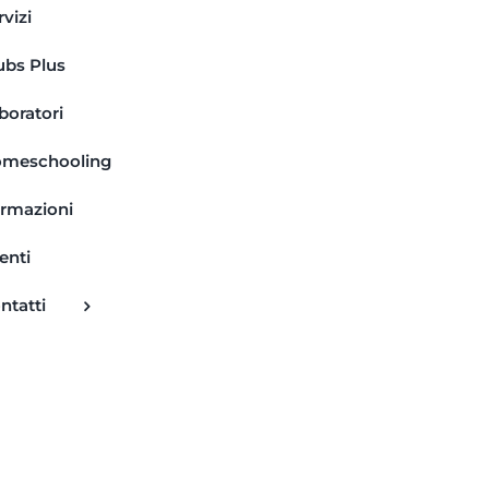
rvizi
ubs Plus
boratori
meschooling
rmazioni
enti
ntatti