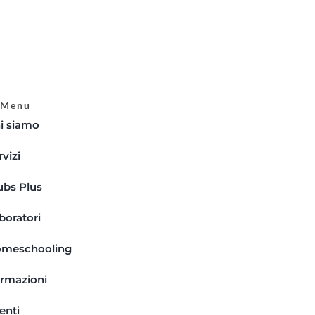
Menu
i siamo
rvizi
ubs Plus
boratori
meschooling
rmazioni
enti