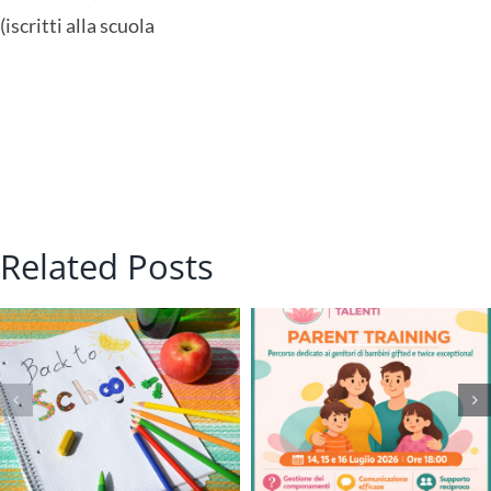
(iscritti alla scuola
Related Posts
Laboratorio
indovinelli in
lingua inglese
Parent Training
per genitori con
figli gifted