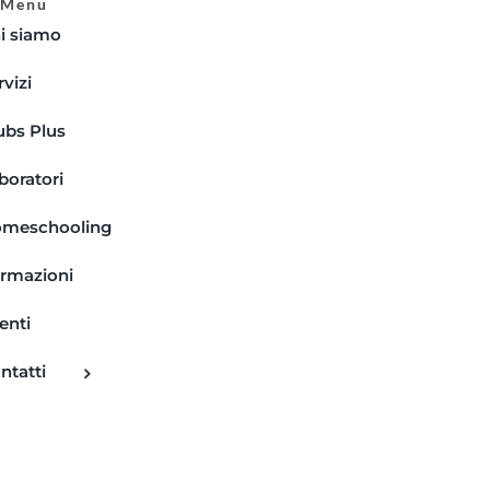
Menu
i siamo
rvizi
ubs Plus
boratori
meschooling
rmazioni
enti
ntatti