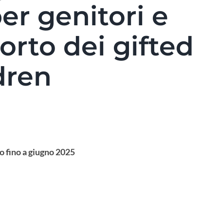
er genitori e
orto dei gifted
dren
Hom
onli
o fino a giugno 2025