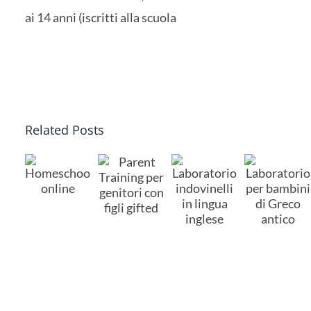
ai 14 anni (iscritti alla scuola
Related Posts
Parent
Laboratorio
Training
Laboratorio
per
eschooling
Homes
per
indovinelli
bambini
ne
online
genitori
in
di
con
lingua
Greco
figli
inglese
antico
gifted