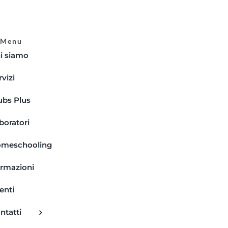
Menu
i siamo
rvizi
ubs Plus
boratori
meschooling
rmazioni
enti
ntatti